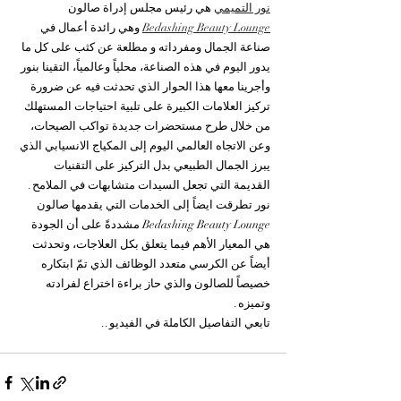
نور التميمي
 هي رئيس مجلس إدراة صالون 
Bedashing Beauty Lounge
 وهي رائدة أعمال في 
صناعة الجمال ومفرداته و مطلعة عن كثب على كل ما 
يدور اليوم في هذه الصناعة، محلياً وعالمياً، التقينا بنور 
وأجرينا معها هذا الحوار الذي تحدثت فيه عن ضرورة 
تركيز العلامات الكبيرة على تلبية احتياجات المستهلك 
من خلال طرح مستحضرات جديدة تواكب الصيحات، 
وعن الاتجاه العالمي اليوم إلى المكياج الانسيابي الذي 
يبرز الجمال الطبيعي بدل التركيز على التقنيات 
القديمة التي تجعل السيدات متشابهات في الملامح.
نور تطرقت ايضاً إلى الخدمات التي يقدمها صالون 
Bedashing Beauty Lounge مشددةً على أن الجودة 
هي المعيار الأهم فيما يتعلق بكل العلاجات، وتحدثت 
أيضاً عن الكرسي متعدد الوظائف الذي تمّ ابتكاره 
خصيصاً للصالون والذي حاز براءة اختراع لفرادته 
وتميزه.
تابعي التفاصيل الكاملة في الفيديو..