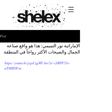
Post
الإماراتية نور التميمي: هذا هو واقع صناعة
الجمال والصيحات الأكثر رواجاً في المنطقة
https://youtu.be/jxpLzgMU4so?si=s5RPF33v-
uT0HLWm